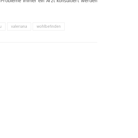
er Probleme immer ein Arzt konsultiert werden
u
valeriana
wohlbefinden