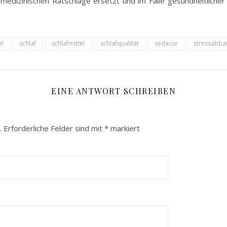
e medizinischen Ratschläge ersetzt und im Falle gesundheitlich
el
schlaf
schlafmittel
schlafqualität
sedacur
stressabba
EINE ANTWORT SCHREIBEN
.
Erforderliche Felder sind mit
*
markiert