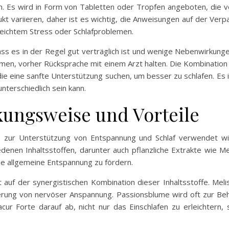
ach. Es wird in Form von Tabletten oder Tropfen angeboten, di
t variieren, daher ist es wichtig, die Anweisungen auf der Ver
leichtem Stress oder Schlafproblemen.
 dass es in der Regel gut verträglich ist und wenige Nebenwirkun
men, vorher Rücksprache mit einem Arzt halten. Die Kombination a
 die eine sanfte Unterstützung suchen, um besser zu schlafen. Es i
terschiedlich sein kann.
kungsweise und Vorteile
s zur Unterstützung von Entspannung und Schlaf verwendet wi
denen Inhaltsstoffen, darunter auch pflanzliche Extrakte wie M
ie allgemeine Entspannung zu fördern.
uf der synergistischen Kombination dieser Inhaltsstoffe. Melis
ung von nervöser Anspannung. Passionsblume wird oft zur Beha
cur Forte darauf ab, nicht nur das Einschlafen zu erleichtern,