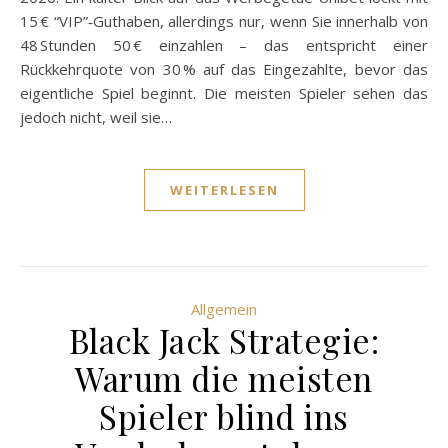
15 € “VIP”‑Guthaben, allerdings nur, wenn Sie innerhalb von
48 Stunden 50 € einzahlen – das entspricht einer
Rückkehrquote von 30 % auf das Eingezahlte, bevor das
eigentliche Spiel beginnt. Die meisten Spieler sehen das
jedoch nicht, weil sie…
WEITERLESEN
Allgemein
Black Jack Strategie:
Warum die meisten
Spieler blind ins