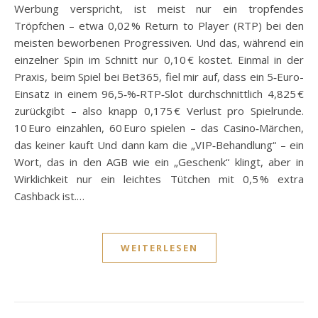
Werbung verspricht, ist meist nur ein tropfendes
Tröpfchen – etwa 0,02 % Return to Player (RTP) bei den
meisten beworbenen Progressiven. Und das, während ein
einzelner Spin im Schnitt nur 0,10 € kostet. Einmal in der
Praxis, beim Spiel bei Bet365, fiel mir auf, dass ein 5‑Euro-
Einsatz in einem 96,5‑%‑RTP‑Slot durchschnittlich 4,825 €
zurückgibt – also knapp 0,175 € Verlust pro Spielrunde.
10 Euro einzahlen, 60 Euro spielen – das Casino‑Märchen,
das keiner kauft Und dann kam die „VIP‑Behandlung“ – ein
Wort, das in den AGB wie ein „Geschenk“ klingt, aber in
Wirklichkeit nur ein leichtes Tütchen mit 0,5 % extra
Cashback ist.…
WEITERLESEN