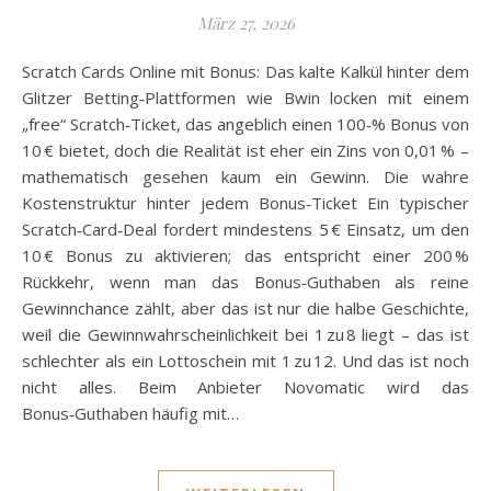
März 27, 2026
Scratch Cards Online mit Bonus: Das kalte Kalkül hinter dem
Glitzer Betting‑Plattformen wie Bwin locken mit einem
„free“ Scratch‑Ticket, das angeblich einen 100‑% Bonus von
10 € bietet, doch die Realität ist eher ein Zins von 0,01 % –
mathematisch gesehen kaum ein Gewinn. Die wahre
Kostenstruktur hinter jedem Bonus‑Ticket Ein typischer
Scratch‑Card‑Deal fordert mindestens 5 € Einsatz, um den
10 € Bonus zu aktivieren; das entspricht einer 200 %
Rückkehr, wenn man das Bonus‑Guthaben als reine
Gewinnchance zählt, aber das ist nur die halbe Geschichte,
weil die Gewinnwahrscheinlichkeit bei 1 zu 8 liegt – das ist
schlechter als ein Lottoschein mit 1 zu 12. Und das ist noch
nicht alles. Beim Anbieter Novomatic wird das
Bonus‑Guthaben häufig mit…