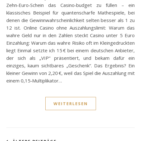
Zehn‑Euro‑Schein das Casino‑budget zu füllen – ein
klassisches Beispiel für quantenscharfe Mathespiele, bei
denen die Gewinnwahrscheinlichkeit selten besser als 1 zu
12 ist. Online Casino ohne Auszahlungslimit: Warum das
wahre Geld nur in den Zahlen steckt Casino unter 5 Euro
Einzahlung: Warum das wahre Risiko oft im Kleingedruckten
liegt Einmal setzte ich 15 € bei einem deutschen Anbieter,
der sich als „VIP“ präsentiert, und bekam dafür ein
einziges, kaum sichtbares „Geschenk“. Das Ergebnis? Ein
kleiner Gewinn von 2,20 €, weil das Spiel die Auszahlung mit
einem 0,15‑Multiplikator…
WEITERLESEN