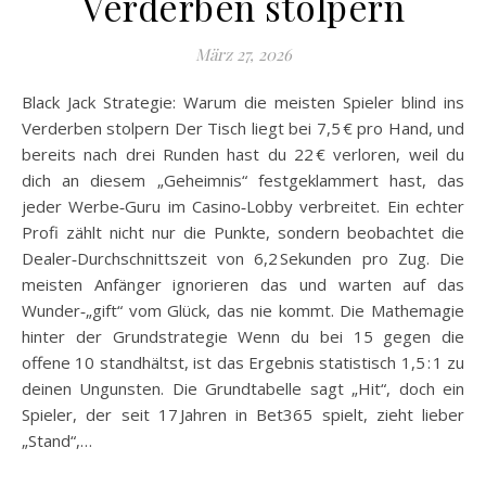
Verderben stolpern
März 27, 2026
Black Jack Strategie: Warum die meisten Spieler blind ins
Verderben stolpern Der Tisch liegt bei 7,5 € pro Hand, und
bereits nach drei Runden hast du 22 € verloren, weil du
dich an diesem „Geheimnis“ festgeklammert hast, das
jeder Werbe‑Guru im Casino‑Lobby verbreitet. Ein echter
Profi zählt nicht nur die Punkte, sondern beobachtet die
Dealer‑Durchschnittszeit von 6,2 Sekunden pro Zug. Die
meisten Anfänger ignorieren das und warten auf das
Wunder‑„gift“ vom Glück, das nie kommt. Die Mathemagie
hinter der Grundstrategie Wenn du bei 15 gegen die
offene 10 standhältst, ist das Ergebnis statistisch 1,5 : 1 zu
deinen Ungunsten. Die Grundtabelle sagt „Hit“, doch ein
Spieler, der seit 17 Jahren in Bet365 spielt, zieht lieber
„Stand“,…