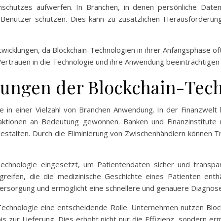
enschutzes aufwerfen. In Branchen, in denen persönliche Dat
r Benutzer schützen. Dies kann zu zusätzlichen Herausforderu
ntwicklungen, da Blockchain-Technologien in ihrer Anfangsphase oft
Vertrauen in die Technologie und ihre Anwendung beeinträchtigen 
ungen der Blockchain-Tec
ile in einer Vielzahl von Branchen Anwendung. In der Finanzwelt
ktionen an Bedeutung gewonnen. Banken und Finanzinstitute 
estalten. Durch die Eliminierung von Zwischenhändlern können T
echnologie eingesetzt, um Patientendaten sicher und transpa
eifen, die die medizinische Geschichte eines Patienten enthä
Versorgung und ermöglicht eine schnellere und genauere Diagnose
in-Technologie eine entscheidende Rolle. Unternehmen nutzen Bl
s zur Lieferung. Dies erhöht nicht nur die Effizienz, sondern e