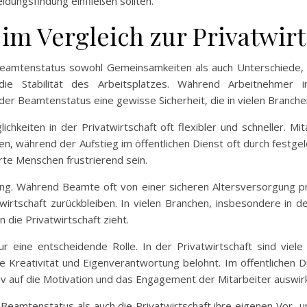
dungsfindung einfließen sollten.
im Vergleich zur Privatwirt
 Beamtenstatus sowohl Gemeinsamkeiten als auch Unterschiede, di
 die Stabilität des Arbeitsplatzes. Während Arbeitnehmer i
 der Beamtenstatus eine gewisse Sicherheit, die in vielen Branchen
ichkeiten in der Privatwirtschaft oft flexibler und schneller. 
n, während der Aufstieg im öffentlichen Dienst oft durch festgel
erte Menschen frustrierend sein.
ung. Während Beamte oft von einer sicheren Altersversorgung pro
twirtschaft zurückbleiben. In vielen Branchen, insbesondere in d
n die Privatwirtschaft zieht.
ur eine entscheidende Rolle. In der Privatwirtschaft sind vi
e Kreativität und Eigenverantwortung belohnt. Im öffentlichen Di
v auf die Motivation und das Engagement der Mitarbeiter auswir
Beamtenstatus als auch die Privatwirtschaft ihre eigenen Vor- 