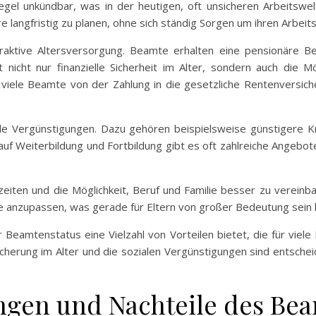
Regel unkündbar, was in der heutigen, oft unsicheren Arbeitswel
re langfristig zu planen, ohne sich ständig Sorgen um ihren Arbei
ttraktive Altersversorgung. Beamte erhalten eine pensionäre 
et nicht nur finanzielle Sicherheit im Alter, sondern auch die 
iele Beamte von der Zahlung in die gesetzliche Rentenversicher
le Vergünstigungen. Dazu gehören beispielsweise günstigere Kr
k auf Weiterbildung und Fortbildung gibt es oft zahlreiche Angebot
zeiten und die Möglichkeit, Beruf und Familie besser zu vereinb
se anzupassen, was gerade für Eltern von großer Bedeutung sein 
eamtenstatus eine Vielzahl von Vorteilen bietet, die für viele 
bsicherung im Alter und die sozialen Vergünstigungen sind entsche
ngen und Nachteile des Bea