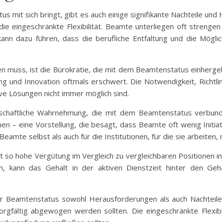
us mit sich bringt, gibt es auch einige signifikante Nachteile un
st die eingeschränkte Flexibilität. Beamte unterliegen oft stren
 kann dazu führen, dass die berufliche Entfaltung und die Mögli
en muss, ist die Bürokratie, die mit dem Beamtenstatus einhergeh
g und Innovation oftmals erschwert. Die Notwendigkeit, Richtli
ive Lösungen nicht immer möglich sind.
lschaftliche Wahrnehmung, die mit dem Beamtenstatus verbunde
 eine Vorstellung, die besagt, dass Beamte oft wenig Initiativ
mte selbst als auch für die Institutionen, für die sie arbeiten, n
ht so hohe Vergütung im Vergleich zu vergleichbaren Positionen 
n, kann das Gehalt in der aktiven Dienstzeit hinter den Gehäl
 Beamtenstatus sowohl Herausforderungen als auch Nachteile mi
orgfältig abgewogen werden sollten. Die eingeschränkte Flexibili