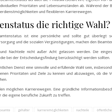
dividuellen Prioritäten und Lebensumständen ab. Während der Bea
Verdienstmöglichkeiten und flexibleren Karrierewegen.
tenstatus die richtige Wahl?
tenstatus ist eine persönliche und sollte gut überlegt sei
sversorgung und die sozialen Vergünstigungen, machen den Beamten
und Nachteile nicht außer Acht gelassen werden. Die eingesch
die bei der Entscheidungsfindung berücksichtigt werden sollten.
tlichen Dienst eine sinnvolle und erfüllende Wahl sein, insbesond
e eigenen Prioritäten und Ziele zu kennen und abzuwägen, ob di
hen.
len möglichen Karrierewegen. Eine gründliche Informationsbesch
 die eigene berufliche Zukunft zu treffen.
beamte
gehälter
karrieremöglichkeiten
nachteile
öffentlich