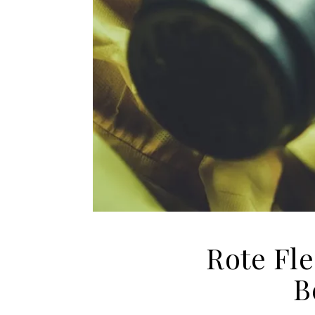
Rote Fl
B