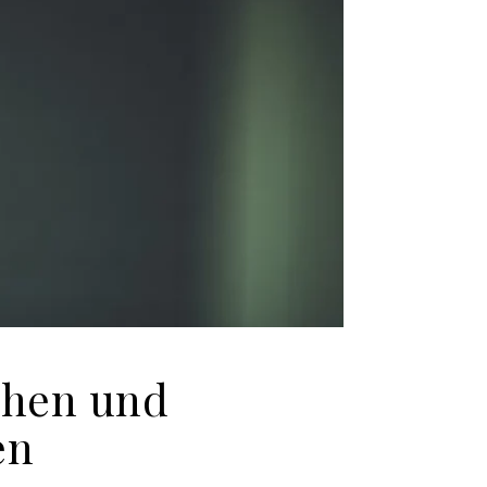
chen und
en