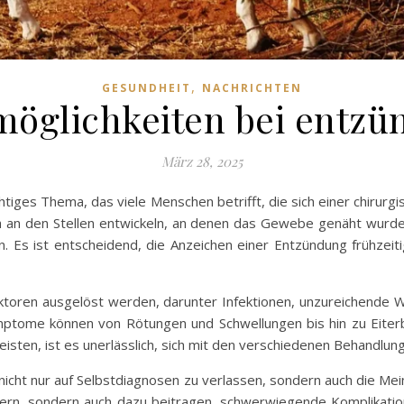
,
GESUNDHEIT
NACHRICHTEN
öglichkeiten bei entzü
März 28, 2025
htiges Thema, das viele Menschen betrifft, die sich einer chirur
 an den Stellen entwickeln, an denen das Gewebe genäht wurd
n. Es ist entscheidend, die Anzeichen einer Entzündung frühze
toren ausgelöst werden, darunter Infektionen, unzureichende 
mptome können von Rötungen und Schwellungen bis hin zu Eiter
sten, ist es unerlässlich, sich mit den verschiedenen Behandlu
icht nur auf Selbstdiagnosen zu verlassen, sondern auch die Mein
ern, sondern auch dazu beitragen, schwerwiegende Komplikatio