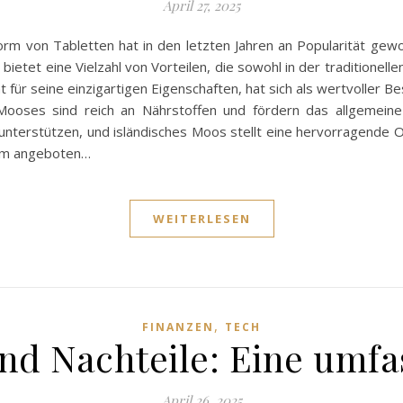
April 27, 2025
m von Tabletten hat in den letzten Jahren an Popularität gewo
ietet eine Vielzahl von Vorteilen, die sowohl in der traditionel
für seine einzigartigen Eigenschaften, hat sich als wertvoller B
es Mooses sind reich an Nährstoffen und fördern das allgemei
nterstützen, und isländisches Moos stellt eine hervorragende Op
orm angeboten…
WEITERLESEN
,
FINANZEN
TECH
nd Nachteile: Eine umf
April 26, 2025