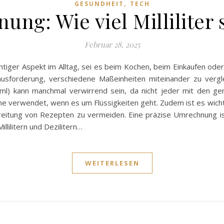
,
GESUNDHEIT
TECH
ng: Wie viel Milliliter 
Februar 28, 2025
tiger Aspekt im Alltag, sei es beim Kochen, beim Einkaufen oder
usforderung, verschiedene Maßeinheiten miteinander zu verg
rn (ml) kann manchmal verwirrend sein, da nicht jeder mit den g
üche verwendet, wenn es um Flüssigkeiten geht. Zudem ist es wi
eitung von Rezepten zu vermeiden. Eine präzise Umrechnung is
llilitern und Dezilitern…
WEITERLESEN