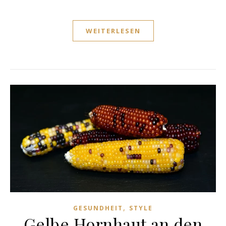
WEITERLESEN
,
GESUNDHEIT
STYLE
Gelbe Hornhaut an den