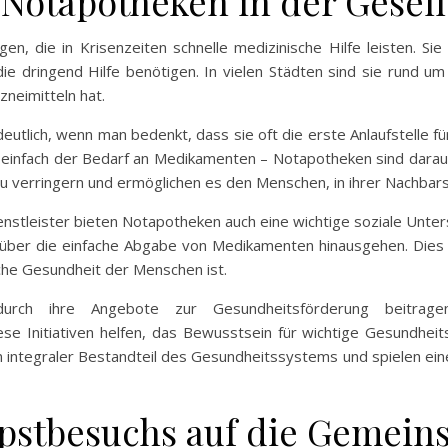
Notapotheken in der Gesell
en, die in Krisenzeiten schnelle medizinische Hilfe leisten. S
e dringend Hilfe benötigen. In vielen Städten sind sie rund um
neimitteln hat.
utlich, wenn man bedenkt, dass sie oft die erste Anlaufstelle fü
r einfach der Bedarf an Medikamenten – Notapotheken sind darauf 
 verringern und ermöglichen es den Menschen, in ihrer Nachbarsc
ienstleister bieten Notapotheken auch eine wichtige soziale Unters
 über die einfache Abgabe von Medikamenten hinausgehen. Dies 
che Gesundheit der Menschen ist.
urch ihre Angebote zur Gesundheitsförderung beitrage
ese Initiativen helfen, das Bewusstsein für wichtige Gesundhe
n integraler Bestandteil des Gesundheitssystems und spielen ein
apstbesuchs auf die Gemein