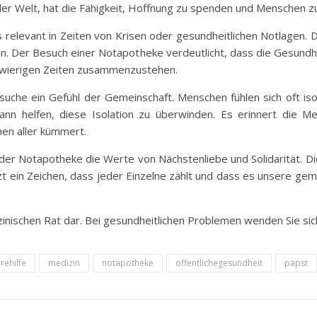
 der Welt, hat die Fähigkeit, Hoffnung zu spenden und Menschen zu
 relevant in Zeiten von Krisen oder gesundheitlichen Notlagen.
en. Der Besuch einer Notapotheke verdeutlicht, dass die Gesund
chwierigen Zeiten zusammenzustehen.
suche ein Gefühl der Gemeinschaft. Menschen fühlen sich oft isol
nn helfen, diese Isolation zu überwinden. Es erinnert die M
en aller kümmert.
der Notapotheke die Werte von Nächstenliebe und Solidarität. D
t ein Zeichen, dass jeder Einzelne zählt und dass es unsere ge
zinischen Rat dar. Bei gesundheitlichen Problemen wenden Sie sich 
rehilfe
medizin
notapotheke
öffentlichegesundheit
papst