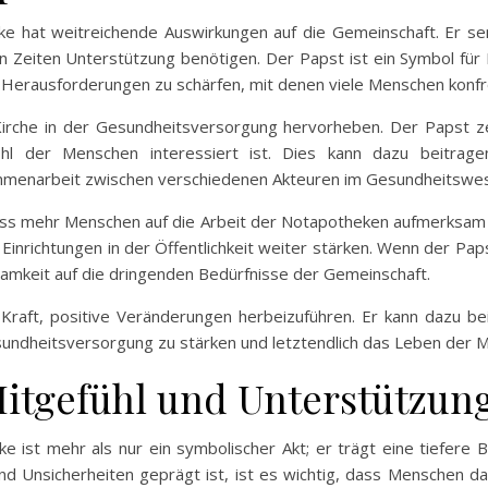
e hat weitreichende Auswirkungen auf die Gemeinschaft. Er se
gen Zeiten Unterstützung benötigen. Der Papst ist ein Symbol für
 Herausforderungen zu schärfen, mit denen viele Menschen konfro
irche in der Gesundheitsversorgung hervorheben. Der Papst zeig
ohl der Menschen interessiert ist. Dies kann dazu beitrag
mmenarbeit zwischen verschiedenen Akteuren im Gesundheitswes
ss mehr Menschen auf die Arbeit der Notapotheken aufmerksam 
Einrichtungen in der Öffentlichkeit weiter stärken. Wenn der Pap
samkeit auf die dringenden Bedürfnisse der Gemeinschaft.
raft, positive Veränderungen herbeizuführen. Er kann dazu bei
sundheitsversorgung zu stärken und letztendlich das Leben der 
Mitgefühl und Unterstützun
 ist mehr als nur ein symbolischer Akt; er trägt eine tiefere B
d Unsicherheiten geprägt ist, ist es wichtig, dass Menschen das 