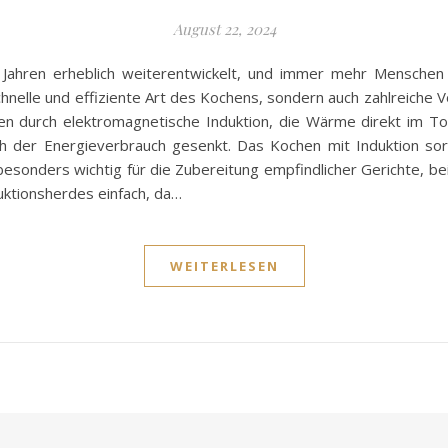
August 22, 2024
Jahren erheblich weiterentwickelt, und immer mehr Menschen 
schnelle und effiziente Art des Kochens, sondern auch zahlreich
ren durch elektromagnetische Induktion, die Wärme direkt im T
uch der Energieverbrauch gesenkt. Das Kochen mit Induktion so
 besonders wichtig für die Zubereitung empfindlicher Gerichte, b
duktionsherdes einfach, da…
WEITERLESEN