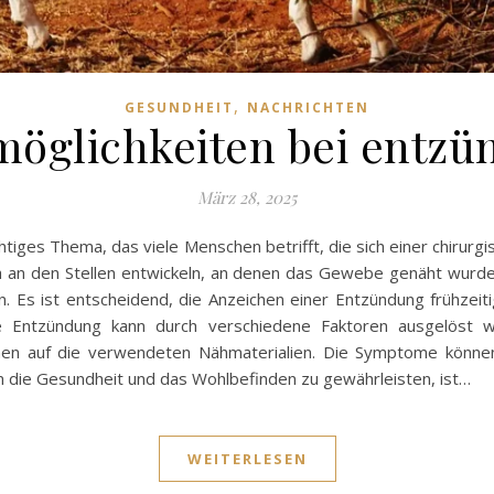
,
GESUNDHEIT
NACHRICHTEN
öglichkeiten bei entzü
März 28, 2025
htiges Thema, das viele Menschen betrifft, die sich einer chirur
 an den Stellen entwickeln, an denen das Gewebe genäht wurd
n. Es ist entscheidend, die Anzeichen einer Entzündung frühze
ne Entzündung kann durch verschiedene Faktoren ausgelöst we
nen auf die verwendeten Nähmaterialien. Die Symptome könne
m die Gesundheit und das Wohlbefinden zu gewährleisten, ist…
WEITERLESEN