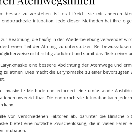
eren Atemwegshilfen
 besser zu verstehen, ist es hilfreich, sie mit anderen Ate
 endotracheale Intubation. Jede dieser Methoden hat ihre eigen
zur Beatmung, die häufig in der Wiederbelebung verwendet wird. 
ndest einen Teil der Atmung zu unterstützen. Bei bewusstlosen
öglicherweise nicht richtig abdichtet und somit das Risiko einer 
 Larynxmaske eine bessere Abdichtung der Atemwege und ermög
dig zu atmen. Dies macht die Larynxmaske zu einer bevorzugten Wa
st.
die invasivste Methode und erfordert eine umfassende Ausbildu
uationen unverzichtbar. Die endotracheale Intubation kann jedoch
in kann.
e von verschiedenen Faktoren ab, darunter die klinische Si
ke bietet eine nützliche Zwischenlösung, die in vielen Fällen 
n Intubation.