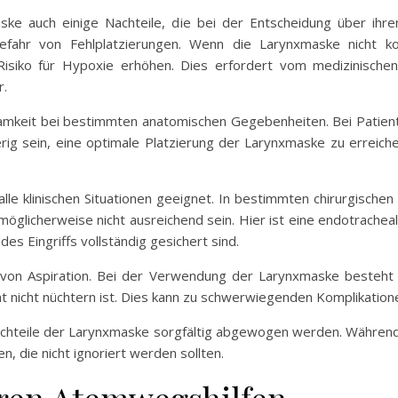
aske auch einige Nachteile, die bei der Entscheidung über ihr
Gefahr von Fehlplatzierungen. Wenn die Larynxmaske nicht ko
siko für Hypoxie erhöhen. Dies erfordert vom medizinischen
r.
ksamkeit bei bestimmten anatomischen Gegebenheiten. Bei Patien
ig sein, eine optimale Platzierung der Larynxmaske zu erreichen
alle klinischen Situationen geeignet. In bestimmten chirurgischen 
glicherweise nicht ausreichend sein. Hier ist eine endotrachea
s Eingriffs vollständig gesichert sind.
o von Aspiration. Bei der Verwendung der Larynxmaske besteht 
 nicht nüchtern ist. Dies kann zu schwerwiegenden Komplikation
hteile der Larynxmaske sorgfältig abgewogen werden. Während si
en, die nicht ignoriert werden sollten.