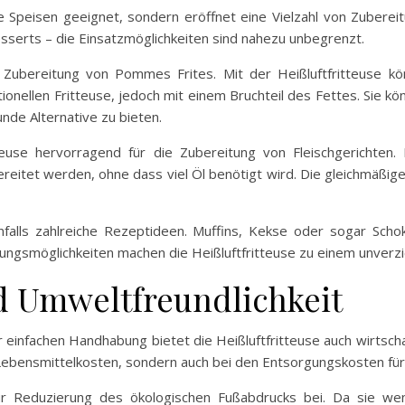
tierte Speisen geeignet, sondern eröffnet eine Vielzahl von Zub
esserts – die Einsatzmöglichkeiten sind nahezu unbegrenzt.
 Zubereitung von Pommes Frites. Mit der Heißluftfritteuse k
tionellen Fritteuse, jedoch mit einem Bruchteil des Fettes. Sie
nde Alternative zu bieten.
tteuse hervorragend für die Zubereitung von Fleischgerichten.
eitet werden, ohne dass viel Öl benötigt wird. Die gleichmäßige
falls zahlreiche Rezeptideen. Muffins, Kekse oder sogar Scho
tungsmöglichkeiten machen die Heißluftfritteuse zu einem unverz
d Umweltfreundlichkeit
einfachen Handhabung bietet die Heißluftfritteuse auch wirtschaft
 Lebensmittelkosten, sondern auch bei den Entsorgungskosten für
zur Reduzierung des ökologischen Fußabdrucks bei. Da sie we