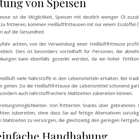
tung von Speisen
teuse ist die Möglichkeit, Speisen mit deutlich weniger Öl zuzu
u frittieren, kommen Heißluftfritteusen mit nur einem Esslöffel
 auf die Gesundheit.
fuhr achten, von der Verwendung einer Heißluftfritteuse profit
heblich. Dies ist besonders vorteilhaft für Personen, die abn
ankungen kann ebenfalls gesenkt werden, da ein hoher Fettko
ißluft viele Nährstoffe in den Lebensmitteln erhalten. Bei trad
n gehen. Da die Heißluftfritteuse die Lebensmittel schonend gar
 sondern auch nährstoffreichere Mahlzeiten zubereiten können.
bereitungsmöglichkeiten. Von frittierten Snacks über gebratene
ichten zubereiten, ohne dass Sie auf fettige Alternativen zurück
Mahlzeiten zu versorgen, die gleichzeitig den geringen Fettgeha
 einfache Handhabung