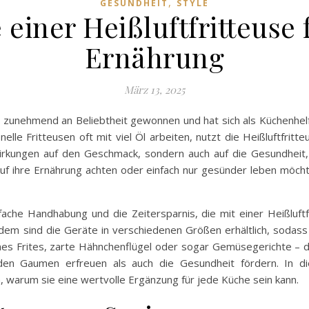
,
GESUNDHEIT
STYLE
e einer Heißluftfritteuse
Ernährung
März 13, 2025
en zunehmend an Beliebtheit gewonnen und hat sich als Küchenhelf
elle Fritteusen oft mit viel Öl arbeiten, nutzt die Heißluftfrit
wirkungen auf den Geschmack, sondern auch auf die Gesundheit
 auf ihre Ernährung achten oder einfach nur gesünder leben möcht
infache Handhabung und die Zeitersparnis, die mit einer Heißlu
rdem sind die Geräte in verschiedenen Größen erhältlich, sodass 
 Frites, zarte Hähnchenflügel oder sogar Gemüsegerichte – die 
den Gaumen erfreuen als auch die Gesundheit fördern. In di
, warum sie eine wertvolle Ergänzung für jede Küche sein kann.