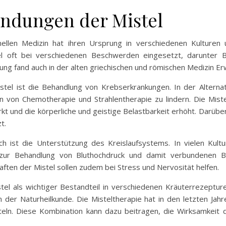
endungen der Mistel
ellen Medizin hat ihren Ursprung in verschiedenen Kulturen u
el oft bei verschiedenen Beschwerden eingesetzt, darunter B
ng fand auch in der alten griechischen und römischen Medizin E
el ist die Behandlung von Krebserkrankungen. In der Alternati
von Chemotherapie und Strahlentherapie zu lindern. Die Miste
 und die körperliche und geistige Belastbarkeit erhöht. Darübe
t.
ich ist die Unterstützung des Kreislaufsystems. In vielen Ku
ig zur Behandlung von Bluthochdruck und damit verbundenen 
ten der Mistel sollen zudem bei Stress und Nervosität helfen.
el als wichtiger Bestandteil in verschiedenen Kräuterrezeptur
der Naturheilkunde. Die Misteltherapie hat in den letzten Jah
teln. Diese Kombination kann dazu beitragen, die Wirksamkeit