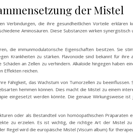
ammensetzung der Mistel
iven Verbindungen, die ihre gesundheitlichen Vorteile erkläre
erschiedene Aminosäuren. Diese Substanzen wirken synergistisch
uren, die immunmodulatorische Eigenschaften besitzen. Sie s
en Krankheiten zu stärken. Flavonoide sind bekannt für ihre ant
ve Schäden an Zellen zu verhindern. Alkaloide hingegen haben ein
n Effekten reichen.
 ihre Fähigkeit, das Wachstum von Tumorzellen zu beeinflussen.
bsarten hemmen können. Dies macht die Mistel zu einem intere
pie eingesetzt werden könnte. Die genaue Wirkungsweise ist j
inkturen oder als Bestandteil von homöopathischen Präparaten
te zu erzielen. Es ist wichtig, die richtige Art der Mistel z
der Regel wird die europäische Mistel (Viscum album) für therap