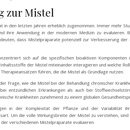
 zur Mistel
hat in den letzten Jahren erheblich zugenommen. Immer mehr Stud
und ihre Anwendung in der modernen Medizin zu evaluieren. B
ndeuten, dass Mistelpräparate potenziell zur Verbesserung der
nzentriert sich auf die spezifischen bioaktiven Komponenten
Inhaltsstoffe der Mistel miteinander interagieren und welche R
Therapieansätzen führen, die die Mistel als Grundlage nutzen.
 der Frage, wie die Mistel bei der Behandlung chronischer Krank
bei entzündlichen Erkrankungen als auch bei Stoffwechselstö
hronische Krankheiten zunehmend zu einem globalen Gesundheits
en in der Komplexität der Pflanze und der Variabilität ih
t. Um die volle Wirkungsbreite der Mistel zu verstehen, sind um
t der verschiedenen Mistelpräparate evaluieren.