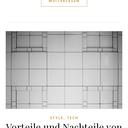
WEITERLESEN
,
STYLE
TECH
Vorteile und Nachteile von