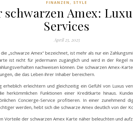
,
FINANZEN
STYLE
er schwarzen Amex: Luxu
Services
April 25, 2025
ie „schwarze Amex“ bezeichnet, ist mehr als nur ein Zahlungsmitte
rte ist nicht für jedermann zugänglich und wird in der Regel 
lungsverhalten nachweisen können. Die schwarzen Amex-Karten bie
tungen, die das Leben ihrer Inhaber bereichern.
erheblich erleichtern und gleichzeitig ein Gefühl von Luxus verm
e herkömmlichen Funktionen einer Kreditkarte hinaus. Kun
lichen Concierge-Service profitieren. In einer zunehmend digi
htiger werden, hebt sich die schwarze Amex deutlich von der Ko
en Vorteile der schwarzen Amex Karte näher beleuchten und aufzei