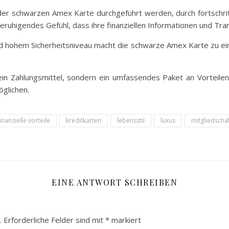
der schwarzen Amex Karte durchgeführt werden, durch fortschritt
beruhigendes Gefühl, dass ihre finanziellen Informationen und Tra
 und hohem Sicherheitsniveau macht die schwarze Amex Karte zu ein
ein Zahlungsmittel, sondern ein umfassendes Paket an Vorteilen,
glichen.
finanzielle vorteile
kreditkarten
lebensstil
luxus
mitgliedschaf
EINE ANTWORT SCHREIBEN
.
Erforderliche Felder sind mit
*
markiert