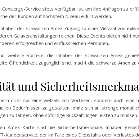
 Concierge-Service stets verfügbar ist, um ihre Anfragen zu erfüll
sche der Kunden auf höchstem Niveau erfüllt werden.
Inhaber der schwarzen Amex Zugang zu einer Vielzahl von exklus
eren Galaveranstaltungen reichen. Diese Events bieten nicht nur 
deren erfolgreichen und einflussreichen Personen.
ind weitere Vorteile, die Inhaber der schwarzen Amex genie
eite Öffentlichkeit zugänglich sind, macht die schwarze Amex zu e
lität und Sicherheitsmerkma
rn nicht nur eine Vielzahl von Vorteilen, sondern auch eine hoh
duellen Bedürfnissen zu gestalten, ohne sich an strenge monatl
ngen zu tätigen, ohne sofortige Rückzahlungen leisten zu müssen.
zen Amex Karte sind die Sicherheitsmerkmale. Inhaber gen
4/7-Kundenservice, der im Falle eines Diebstahls oder Verlustes d