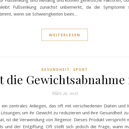
r Fußsenkung sind vielfältig und können genetische Faktoren, Ü
 bleibt Fußsenkung zunächst unbemerkt, da die Symptome s
stimmt, wenn sie Schwierigkeiten beim…
WEITERLESEN
,
GESUNDHEIT
SPORT
t die Gewichtsabnahme 
März 29, 2025
ein zentrales Anliegen, das oft mit verschiedenen Diäten und 
n Lösungen, um ihr Gewicht zu reduzieren und ihre Gesundheit zu
t, ist die Verwendung von Regenor. Dieses Produkt verspricht 
s und der Entgiftung. Oft stellt sich jedoch die Frage, wann