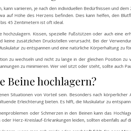
 kann variieren, je nach den individuellen Bedürfnissen und dem Z
etwa auf Höhe des Herzens befinden. Dies kann helfen, den Blutf
is 45 Zentimetern ist oft ideal.
ne hochzulagern. Kissen, spezielle Fußstützen oder auch eine 
nd keine zusätzlichen Druckstellen verursacht. Bei der Verwendu
 Muskulatur zu entspannen und eine natürliche Körperhaltung zu fö
tion zu wechseln und nicht zu lange in der gleichen Position zu ve
annungen zu minimieren. Wer viel sitzt oder steht, sollte auch Pa
e Beine hochlagern?
nen Situationen von Vorteil sein. Besonders nach körperlicher A
uende Erleichterung bieten. Es hilft, die Muskulatur zu entspan
nenproblemen oder Schmerzen in den Beinen kann das Hochlager
oder Herz-Kreislauf-Erkrankungen leiden, sollten ebenfalls auf di