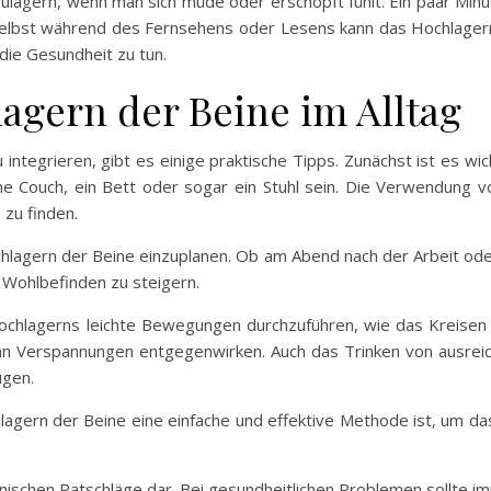
zulagern, wenn man sich müde oder erschöpft fühlt. Ein paar Min
 Selbst während des Fernsehens oder Lesens kann das Hochlager
 die Gesundheit zu tun.
lagern der Beine im Alltag
integrieren, gibt es einige praktische Tipps. Zunächst ist es w
ne Couch, ein Bett oder sogar ein Stuhl sein. Die Verwendung v
zu finden.
Hochlagern der Beine einzuplanen. Ob am Abend nach der Arbeit 
 Wohlbefinden zu steigern.
Hochlagerns leichte Bewegungen durchzuführen, wie das Kreise
 kann Verspannungen entgegenwirken. Auch das Trinken von ausre
ugen.
lagern der Beine eine einfache und effektive Methode ist, um 
zinischen Ratschläge dar. Bei gesundheitlichen Problemen sollte i