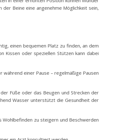
uten in einer erhöhten Position können Wunder
n der Beine eine angenehme Möglichkeit sein,
ichtig, einen bequemen Platz zu finden, an dem
on Kissen oder speziellen Stützen kann dabei
oder während einer Pause – regelmäßige Pausen
n der Füße oder das Beugen und Strecken der
ichend Wasser unterstützt die Gesundheit der
das Wohlbefinden zu steigern und Beschwerden
mmer ein Arzt konsultiert werden.