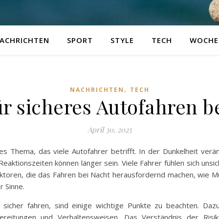
ACHRICHTEN
SPORT
STYLE
TECH
WOCHE
,
NACHRICHTEN
TECH
ür sicheres Autofahren b
April 30, 2025
es Thema, das viele Autofahrer betrifft. In der Dunkelheit verän
 Reaktionszeiten können länger sein. Viele Fahrer fühlen sich uns
 Faktoren, die das Fahren bei Nacht herausfordernd machen, wi
 Sinne.
t sicher fahren, sind einige wichtige Punkte zu beachten. Da
ereitungen und Verhaltensweisen. Das Verständnis der Ris