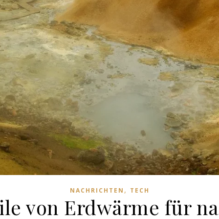
,
NACHRICHTEN
TECH
eile von Erdwärme für na