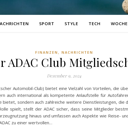
ACHRICHTEN
SPORT
STYLE
TECH
WOCHE
,
FINANZEN
NACHRICHTEN
er ADAC Club Mitgliedsc
Dezember 9, 2024
cher Automobil-Club) bietet eine Vielzahl von Vorteilen, die üb
ern auch international als kompetente Anlaufstelle für Autofahr
e bietet, sondern auch zahlreiche weitere Dienstleistungen, die de
Rolle spielt, stellt der ADAC sicher, dass seine Mitglieder best
hrzeugnutzung hinaus und umfassen auch Aspekte wie Reise- und
ADAC zu einer wertvollen…