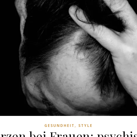
,
GESUNDHEIT
STYLE
zen bei Frauen: psychi