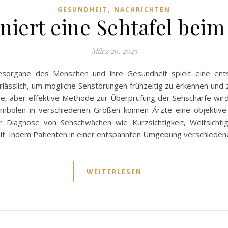
,
GESUNDHEIT
NACHRICHTEN
niert eine Sehtafel bei
März 29, 2025
esorgane des Menschen und ihre Gesundheit spielt eine entsc
lässlich, um mögliche Sehstörungen frühzeitig zu erkennen und 
ache, aber effektive Methode zur Überprüfung der Sehschärfe wir
bolen in verschiedenen Größen können Ärzte eine objektive Be
ur Diagnose von Sehschwächen wie Kurzsichtigkeit, Weitsichti
t. Indem Patienten in einer entspannten Umgebung verschiedene
WEITERLESEN