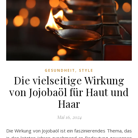
,
GESUNDHEIT
STYLE
Die vielseitige Wirkung
von Jojobaöl für Haut und
Haar
Mai 16, 2024
Die Wirkung von Jojobaöl ist ein faszinierendes Thema, das
in den letzten Jahren zunehmend an Bedeutung gewonnen