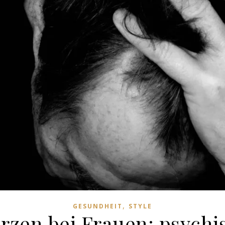
,
GESUNDHEIT
STYLE
zen bei Frauen: psychi