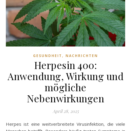
,
GESUNDHEIT
NACHRICHTEN
Herpesin 400:
Anwendung, Wirkung und
mögliche
Nebenwirkungen
April 28, 2025
Herpes ist eine weitverbreitete Virusinfektion, die viele
Menschen betrifft. Besonders häufig treten Symptome in