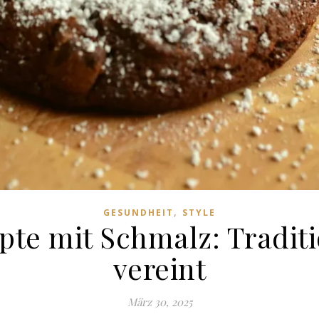
,
GESUNDHEIT
STYLE
pte mit Schmalz: Tradi
vereint
März 30, 2025