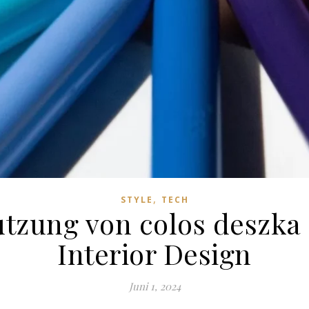
,
STYLE
TECH
utzung von colos deszk
Interior Design
Juni 1, 2024