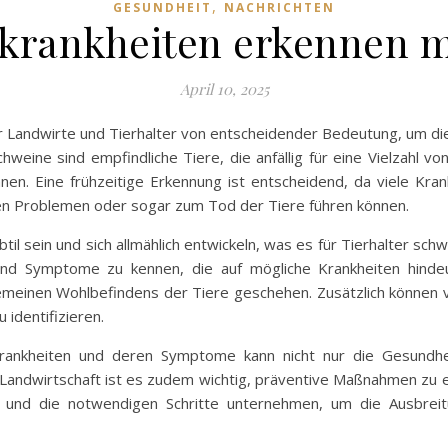
,
GESUNDHEIT
NACHRICHTEN
krankheiten erkennen mi
April 10, 2025
ür Landwirte und Tierhalter von entscheidender Bedeutung, um di
chweine sind empfindliche Tiere, die anfällig für eine Vielzahl vo
en. Eine frühzeitige Erkennung ist entscheidend, da viele Krank
n Problemen oder sogar zum Tod der Tiere führen können.
l sein und sich allmählich entwickeln, was es für Tierhalter sch
 und Symptome zu kennen, die auf mögliche Krankheiten hind
einen Wohlbefindens der Tiere geschehen. Zusätzlich können visu
 identifizieren.
rankheiten und deren Symptome kann nicht nur die Gesundhe
r Landwirtschaft ist es zudem wichtig, präventive Maßnahmen zu 
eln und die notwendigen Schritte unternehmen, um die Ausbrei