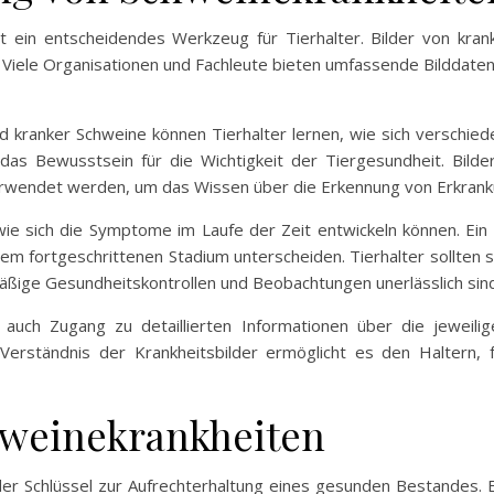
ist ein entscheidendes Werkzeug für Tierhalter. Bilder von kr
 Viele Organisationen und Fachleute bieten umfassende Bilddaten
 kranker Schweine können Tierhalter lernen, wie sich verschiede
h das Bewusstsein für die Wichtigkeit der Tiergesundheit. Bild
verwendet werden, um das Wissen über die Erkennung von Erkran
 wie sich die Symptome im Laufe der Zeit entwickeln können. Ein
einem fortgeschrittenen Stadium unterscheiden. Tierhalter sollte
äßige Gesundheitskontrollen und Beobachtungen unerlässlich sind
r auch Zugang zu detaillierten Informationen über die jeweili
Verständnis der Krankheitsbilder ermöglicht es den Haltern, 
hweinekrankheiten
der Schlüssel zur Aufrechterhaltung eines gesunden Bestandes. E