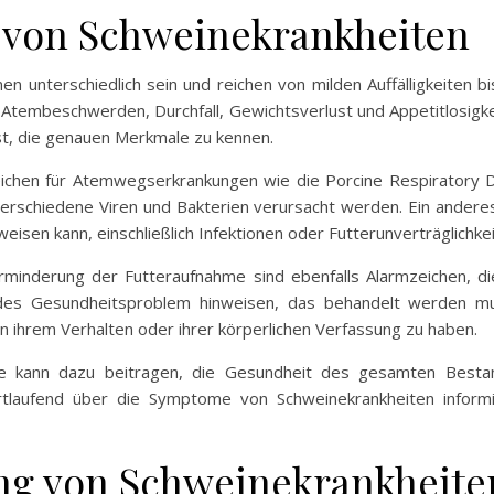
von Schweinekrankheiten
 unterschiedlich sein und reichen von milden Auffälligkeiten 
tembeschwerden, Durchfall, Gewichtsverlust und Appetitlosigk
st, die genauen Merkmale zu kennen.
chen für Atemwegserkrankungen wie die Porcine Respiratory 
erschiedene Viren und Bakterien verursacht werden. Ein anderes
eisen kann, einschließlich Infektionen oder Futterunverträglichkei
erminderung der Futteraufnahme sind ebenfalls Alarmzeichen, d
es Gesundheitsproblem hinweisen, das behandelt werden muss
 ihrem Verhalten oder ihrer körperlichen Verfassung zu haben.
me kann dazu beitragen, die Gesundheit des gesamten Besta
fortlaufend über die Symptome von Schweinekrankheiten infor
ung von Schweinekrankheite