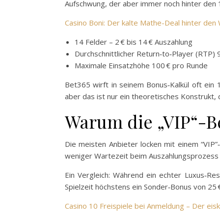
Aufschwung, der aber immer noch hinter den 15
Casino Boni: Der kalte Mathe-Deal hinter de
14 Felder – 2 € bis 14 € Auszahlung
Durchschnittlicher Return‑to‑Player (RTP) 
Maximale Einsatzhöhe 100 € pro Runde
Bet365 wirft in seinem Bonus‑Kalkül oft ein 1
aber das ist nur ein theoretisches Konstrukt, da
Warum die „VIP“-Beh
Die meisten Anbieter locken mit einem “VIP”‑S
weniger Wartezeit beim Auszahlungsprozess b
Ein Vergleich: Während ein echter Luxus‑Res
Spielzeit höchstens ein Sonder‑Bonus von 25 
Casino 10 Freispiele bei Anmeldung – Der eiska