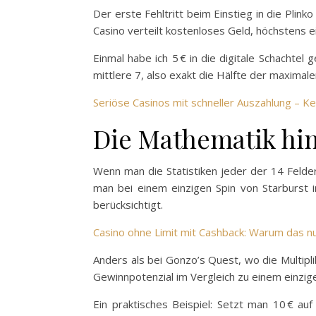
Der erste Fehltritt beim Einstieg in die Plin
Casino verteilt kostenloses Geld, höchstens ei
Einmal habe ich 5 € in die digitale Schachte
mittlere 7, also exakt die Hälfte der maximalen
Seriöse Casinos mit schneller Auszahlung – K
Die Mathematik hi
Wenn man die Statistiken jeder der 14 Felde
man bei einem einzigen Spin von Starburst i
berücksichtigt.
Casino ohne Limit mit Cashback: Warum das nu
Anders als bei Gonzo’s Quest, wo die Multipl
Gewinnpotenzial im Vergleich zu einem einzigen
Ein praktisches Beispiel: Setzt man 10 € au