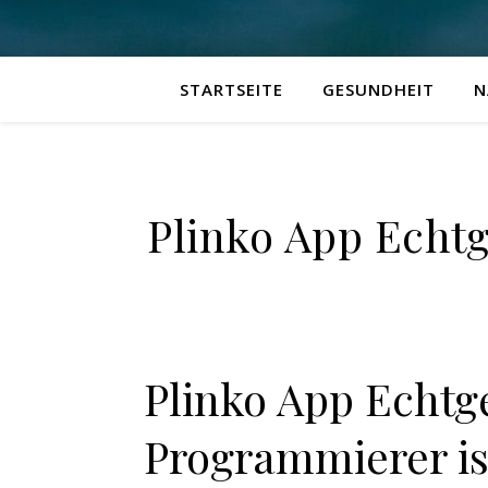
STARTSEITE
GESUNDHEIT
N
Plinko App Echtg
Plinko App Echtg
Programmierer is