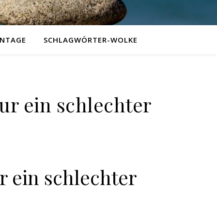
NTAGE
SCHLAGWÖRTER-WOLKE
ur ein schlechter
 ein schlechter