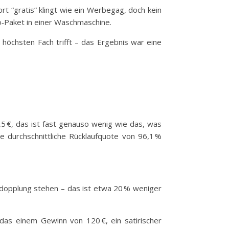
rt “gratis” klingt wie ein Werbegag, doch kein
uro‑Paket in einer Waschmaschine.
 höchsten Fach trifft – das Ergebnis war eine
5 €, das ist fast genauso wenig wie das, was
e durchschnittliche Rücklaufquote von 96,1 %
erdopplung stehen – das ist etwa 20 % weniger
 das einem Gewinn von 120 €, ein satirischer