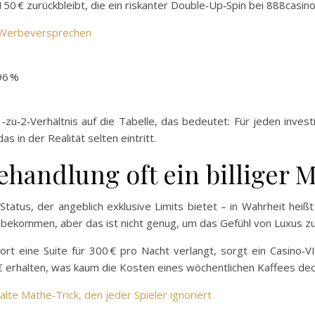
0 € zurückbleibt, die ein riskanter Double‑Up‑Spin bei 888casino
n Werbeversprechen
96 %
‑zu‑2‑Verhältnis auf die Tabelle, das bedeutet: Für jeden investi
s in der Realität selten eintritt.
andlung oft ein billiger Mo
tatus, der angeblich exklusive Limits bietet – in Wahrheit heiß
ekommen, aber das ist nicht genug, um das Gefühl von Luxus zu 
ort eine Suite für 300 € pro Nacht verlangt, sorgt ein Casino
€ erhalten, was kaum die Kosten eines wöchentlichen Kaffees dec
lte Mathe‑Trick, den jeder Spieler ignoriert