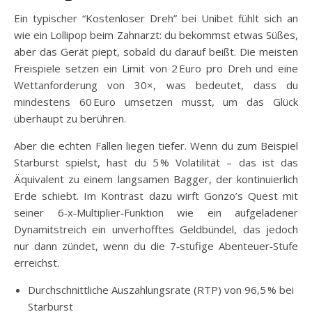
Ein typischer “Kostenloser Dreh” bei Unibet fühlt sich an
wie ein Lollipop beim Zahnarzt: du bekommst etwas Süßes,
aber das Gerät piept, sobald du darauf beißt. Die meisten
Freispiele setzen ein Limit von 2 Euro pro Dreh und eine
Wettanforderung von 30×, was bedeutet, dass du
mindestens 60 Euro umsetzen musst, um das Glück
überhaupt zu berühren.
Aber die echten Fallen liegen tiefer. Wenn du zum Beispiel
Starburst spielst, hast du 5 % Volatilität – das ist das
Äquivalent zu einem langsamen Bagger, der kontinuierlich
Erde schiebt. Im Kontrast dazu wirft Gonzo’s Quest mit
seiner 6‑x‑Multiplier‑Funktion wie ein aufgeladener
Dynamitstreich ein unverhofftes Geldbündel, das jedoch
nur dann zündet, wenn du die 7‑stufige Abenteuer‑Stufe
erreichst.
Durchschnittliche Auszahlungsrate (RTP) von 96,5 % bei
Starburst