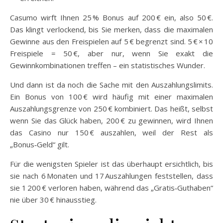
Casumo wirft Ihnen 25 % Bonus auf 200 € ein, also 50 €.
Das klingt verlockend, bis Sie merken, dass die maximalen
Gewinne aus den Freispielen auf 5 € begrenzt sind. 5 € × 10
Freispiele = 50 €, aber nur, wenn Sie exakt die
Gewinnkombinationen treffen – ein statistisches Wunder.
Und dann ist da noch die Sache mit den Auszahlungslimits.
Ein Bonus von 100 € wird häufig mit einer maximalen
Auszahlungsgrenze von 250 € kombiniert. Das heißt, selbst
wenn Sie das Glück haben, 200 € zu gewinnen, wird Ihnen
das Casino nur 150 € auszahlen, weil der Rest als
„Bonus‑Geld“ gilt.
Für die wenigsten Spieler ist das überhaupt ersichtlich, bis
sie nach 6 Monaten und 17 Auszahlungen feststellen, dass
sie 1 200 € verloren haben, während das „Gratis‑Guthaben“
nie über 30 € hinausstieg.