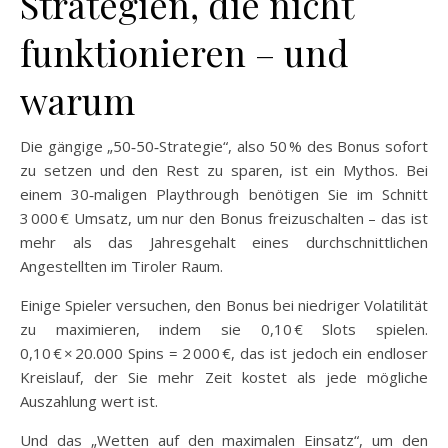
Strategien, die nicht
funktionieren – und
warum
Die gängige „50‑50‑Strategie“, also 50 % des Bonus sofort
zu setzen und den Rest zu sparen, ist ein Mythos. Bei
einem 30‑maligen Playthrough benötigen Sie im Schnitt
3 000 € Umsatz, um nur den Bonus freizuschalten – das ist
mehr als das Jahresgehalt eines durchschnittlichen
Angestellten im Tiroler Raum.
Einige Spieler versuchen, den Bonus bei niedriger Volatilität
zu maximieren, indem sie 0,10 € Slots spielen.
0,10 € × 20.000 Spins = 2 000 €, das ist jedoch ein endloser
Kreislauf, der Sie mehr Zeit kostet als jede mögliche
Auszahlung wert ist.
Und das „Wetten auf den maximalen Einsatz“, um den