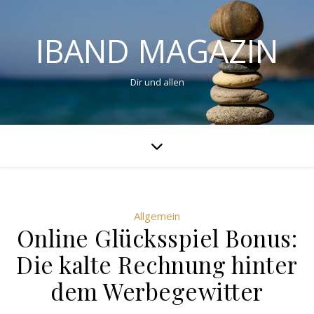
IBAND MAGAZIN
Dir und allen
Allgemein
Online Glücksspiel Bonus:
Die kalte Rechnung hinter
dem Werbegewitter