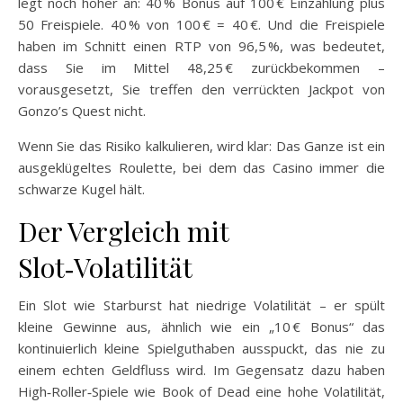
legt noch höher an: 40 % Bonus auf 100 € Einzahlung plus
50 Freispiele. 40 % von 100 € = 40 €. Und die Freispiele
haben im Schnitt einen RTP von 96,5 %, was bedeutet,
dass Sie im Mittel 48,25 € zurückbekommen –
vorausgesetzt, Sie treffen den verrückten Jackpot von
Gonzo’s Quest nicht.
Wenn Sie das Risiko kalkulieren, wird klar: Das Ganze ist ein
ausgeklügeltes Roulette, bei dem das Casino immer die
schwarze Kugel hält.
Der Vergleich mit
Slot‑Volatilität
Ein Slot wie Starburst hat niedrige Volatilität – er spült
kleine Gewinne aus, ähnlich wie ein „10 € Bonus“ das
kontinuierlich kleine Spielguthaben ausspuckt, das nie zu
einem echten Geldfluss wird. Im Gegensatz dazu haben
High‑Roller‑Spiele wie Book of Dead eine hohe Volatilität,