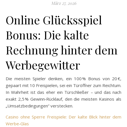
März 27, 2026
Online Glücksspiel
Bonus: Die kalte
Rechnung hinter dem
Werbegewitter
Die meisten Spieler denken, ein 100 % Bonus von 20 €,
gepaart mit 10 Freispielen, sei ein Türöffner zum Reichtum.
In Wahrheit ist das eher ein Türschließer – und das nach
exakt 2,5 % Gewinn‑Rücklauf, den die meisten Kasinos als
„Umsatzbedingungen“ verstecken.
Casino ohne Sperre Freispiele: Der kalte Blick hinter dem
Werbe‑Glas