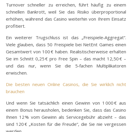
Turnover schneller zu erreichen, führt häufig zu einem
schnellen Bankrott, weil Sie das Risiko überproportional
erhöhen, während das Casino weiterhin von Ihrem Einsatz
profitiert.
Ein weiterer Trugschluss ist das „Freispiele‑Aggregat“.
Viele glauben, dass 50 Freispiele bei NetEnt Games einen
Gesamtwert von 100 € haben. Realistischerweise erhalten
Sie im Schnitt 0,25 € pro Free Spin – das macht 12,50 € –
und das nur, wenn Sie die 5‑fachen Multiplikatoren
erwischen.
Die besten neuen Online Casinos, die Sie wirklich nicht
brauchen
Und wenn Sie tatsächlich einen Gewinn von 1 000 € aus
einem Bonus herausholen, bedenken Sie, dass das Casino
Ihnen 12 % vom Gewinn als Servicegebühr abzieht – das
sind 120 € „Kosten für die Freude“, die Sie nie vergessen
werden.