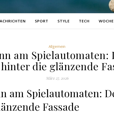
ACHRICHTEN
SPORT
STYLE
TECH
WOCHE
Allgemein
nn am Spielautomaten: 
 hinter die glänzende F
März 27, 2026
n am Spielautomaten: D
glänzende Fassade