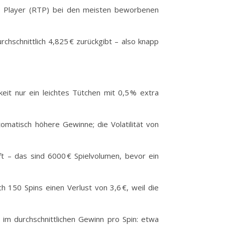
to Player (RTP) bei den meisten beworbenen
rchschnittlich 4,825 € zurückgibt – also knapp
eit nur ein leichtes Tütchen mit 0,5 % extra
omatisch höhere Gewinne; die Volatilität von
t – das sind 6000 € Spielvolumen, bevor ein
h 150 Spins einen Verlust von 3,6 €, weil die
 im durchschnittlichen Gewinn pro Spin: etwa