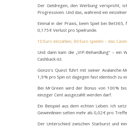
Der Geldregen, den Werbung verspricht, is
Progressiven. Und das, während ein einzelner S
Einmal in der Praxis, beim Spiel bei Bet365, 
0,175 € Verlust pro Spielrunde.
10 Euro einzahlen, 60 Euro spielen – das Casi
Und dann kam die „VIP‑Behandlung“ – ein Wor
Cashback ist.
Gonzo’s Quest führt mit seiner Avalanche‑Me
1,9 % pro Spin ist dagegen fast identisch zu 
Bei Mr Green wird der Bonus von 100 % bis 
einziger Cent ausgezahlt werden darf.
Ein Beispiel aus dem echten Leben: Ich setzt
Gewinnlinien selten mehr als 0,02 € pro Treffer
Der Unterschied zwischen Starburst und eine