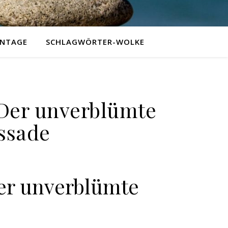
NTAGE
SCHLAGWÖRTER-WOLKE
Der unverblümte
assade
er unverblümte