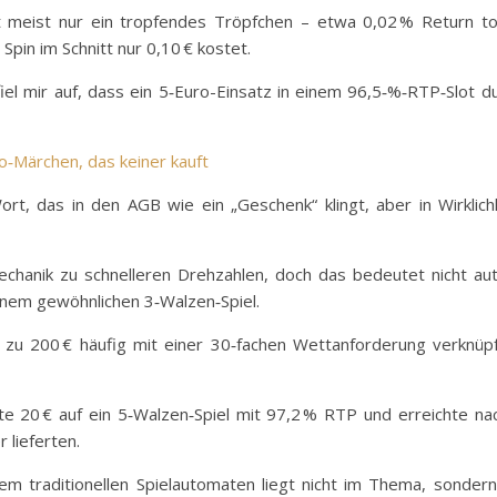
t meist nur ein tropfendes Tröpfchen – etwa 0,02 % Return 
pin im Schnitt nur 0,10 € kostet.
fiel mir auf, dass ein 5‑Euro-Einsatz in einem 96,5‑%‑RTP‑Slot du
no‑Märchen, das keiner kauft
t, das in den AGB wie ein „Geschenk“ klingt, aber in Wirklichk
chanik zu schnelleren Drehzahlen, doch das bedeutet nicht aut
einem gewöhnlichen 3‑Walzen‑Spiel.
zu 200 € häufig mit einer 30‑fachen Wettanforderung verknüpf
e 20 € auf ein 5‑Walzen‑Spiel mit 97,2 % RTP und erreichte nac
 lieferten.
m traditionellen Spielautomaten liegt nicht im Thema, sondern