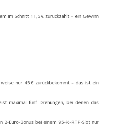
tem im Schnitt 11,5 € zurückzahlt – ein Gewinn
herweise nur 45 € zurückbekommt – das ist ein
eist maximal fünf Drehungen, bei denen das
ein 2‑Euro‑Bonus bei einem 95‑%‑RTP‑Slot nur