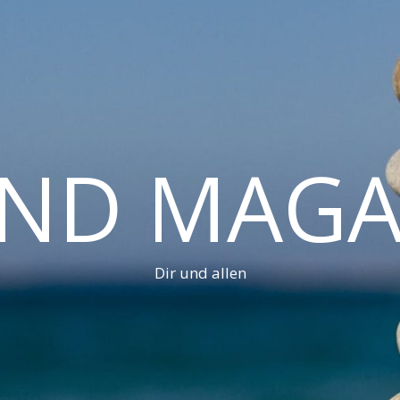
AND MAGA
Dir und allen