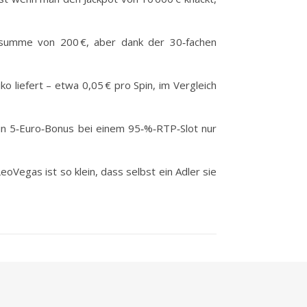
nnsumme von 200 €, aber dank der 30‑fachen
ko liefert – etwa 0,05 € pro Spin, im Vergleich
 ein 5‑Euro‑Bonus bei einem 95‑%‑RTP‑Slot nur
Vegas ist so klein, dass selbst ein Adler sie