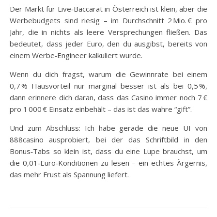
Der Markt für Live‑Baccarat in Österreich ist klein, aber die
Werbebudgets sind riesig – im Durchschnitt 2 Mio. € pro
Jahr, die in nichts als leere Versprechungen fließen. Das
bedeutet, dass jeder Euro, den du ausgibst, bereits von
einem Werbe‑Engineer kalkuliert wurde.
Wenn du dich fragst, warum die Gewinnrate bei einem
0,7 % Hausvorteil nur marginal besser ist als bei 0,5 %,
dann erinnere dich daran, dass das Casino immer noch 7 €
pro 1 000 € Einsatz einbehält – das ist das wahre “gift”.
Und zum Abschluss: Ich habe gerade die neue UI von
888casino ausprobiert, bei der das Schriftbild in den
Bonus‑Tabs so klein ist, dass du eine Lupe brauchst, um
die 0,01‑Euro‑Konditionen zu lesen – ein echtes Ärgernis,
das mehr Frust als Spannung liefert.