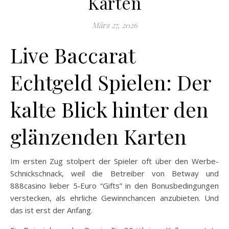
Karten
März 27, 2026
Live Baccarat
Echtgeld Spielen: Der
kalte Blick hinter den
glänzenden Karten
Im ersten Zug stolpert der Spieler oft über den Werbe-
Schnickschnack, weil die Betreiber von Betway und
888casino lieber 5‑Euro “Gifts” in den Bonusbedingungen
verstecken, als ehrliche Gewinnchancen anzubieten. Und
das ist erst der Anfang.