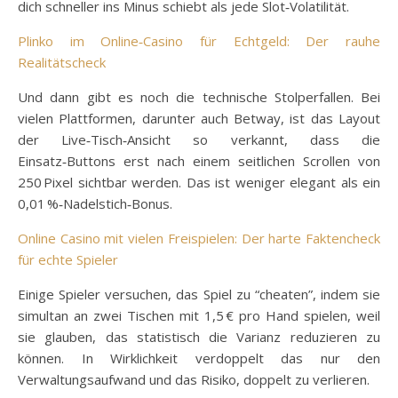
dich schneller ins Minus schiebt als jede Slot‑Volatilität.
Plinko im Online‑Casino für Echtgeld: Der rauhe
Realitätscheck
Und dann gibt es noch die technische Stolperfallen. Bei
vielen Plattformen, darunter auch Betway, ist das Layout
der Live‑Tisch‑Ansicht so verkannt, dass die
Einsatz‑Buttons erst nach einem seitlichen Scrollen von
250 Pixel sichtbar werden. Das ist weniger elegant als ein
0,01 %‑Nadelstich‑Bonus.
Online Casino mit vielen Freispielen: Der harte Faktencheck
für echte Spieler
Einige Spieler versuchen, das Spiel zu “cheaten”, indem sie
simultan an zwei Tischen mit 1,5 € pro Hand spielen, weil
sie glauben, das statistisch die Varianz reduzieren zu
können. In Wirklichkeit verdoppelt das nur den
Verwaltungsaufwand und das Risiko, doppelt zu verlieren.