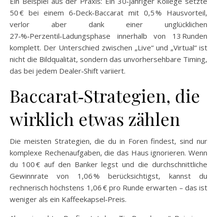
Ein Beispiel aus der Praxis: Ein 30‑jähriger Kollege setzte
50 € bei einem 6‑Deck‑Baccarat mit 0,5 % Hausvorteil,
verlor aber dank einer unglücklichen
27‑%‑Perzentil‑Ladungsphase innerhalb von 13 Runden
komplett. Der Unterschied zwischen „Live“ und „Virtual“ ist
nicht die Bildqualität, sondern das unvorhersehbare Timing,
das bei jedem Dealer‑Shift variiert.
Baccarat‑Strategien, die
wirklich etwas zählen
Die meisten Strategien, die du in Foren findest, sind nur
komplexe Rechenaufgaben, die das Haus ignorieren. Wenn
du 100 € auf den Banker legst und die durchschnittliche
Gewinnrate von 1,06 % berücksichtigst, kannst du
rechnerisch höchstens 1,06 € pro Runde erwarten – das ist
weniger als ein Kaffeekapsel‑Preis.