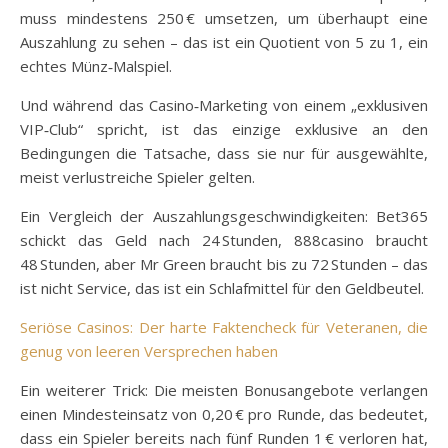
muss mindestens 250 € umsetzen, um überhaupt eine
Auszahlung zu sehen – das ist ein Quotient von 5 zu 1, ein
echtes Münz‑Malspiel.
Und während das Casino‑Marketing von einem „exklusiven
VIP‑Club“ spricht, ist das einzige exklusive an den
Bedingungen die Tatsache, dass sie nur für ausgewählte,
meist verlustreiche Spieler gelten.
Ein Vergleich der Auszahlungsgeschwindigkeiten: Bet365
schickt das Geld nach 24 Stunden, 888casino braucht
48 Stunden, aber Mr Green braucht bis zu 72 Stunden – das
ist nicht Service, das ist ein Schlafmittel für den Geldbeutel.
Seriöse Casinos: Der harte Faktencheck für Veteranen, die
genug von leeren Versprechen haben
Ein weiterer Trick: Die meisten Bonusangebote verlangen
einen Mindesteinsatz von 0,20 € pro Runde, das bedeutet,
dass ein Spieler bereits nach fünf Runden 1 € verloren hat,