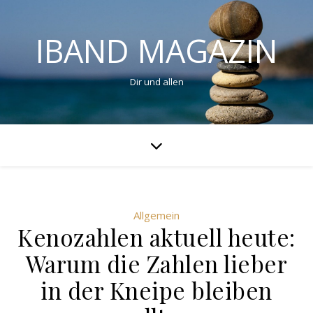
IBAND MAGAZIN
Dir und allen
Allgemein
Kenozahlen aktuell heute:
Warum die Zahlen lieber
in der Kneipe bleiben