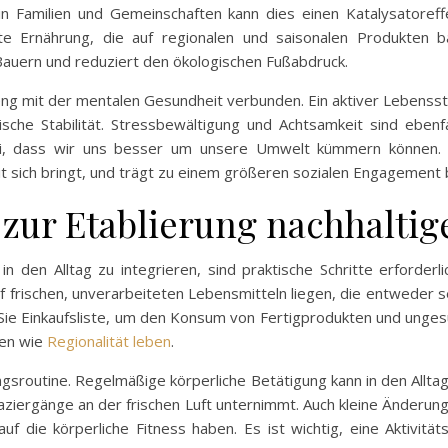
n Familien und Gemeinschaften kann dies einen Katalysatoref
te Ernährung, die auf regionalen und saisonalen Produkten bas
Bauern und reduziert den ökologischen Fußabdruck.
g mit der mentalen Gesundheit verbunden. Ein aktiver Lebensstil
ische Stabilität. Stressbewältigung und Achtsamkeit sind ebenf
i, dass wir uns besser um unsere Umwelt kümmern können. Ei
 sich bringt, und trägt zu einem größeren sozialen Engagement b
e zur Etablierung nachhalti
en Alltag zu integrieren, sind praktische Schritte erforderlic
f frischen, unverarbeiteten Lebensmitteln liegen, die entweder 
 Sie Einkaufsliste, um den Konsum von Fertigprodukten und unges
men wie
Regionalität leben
.
ngsroutine. Regelmäßige körperliche Betätigung kann in den Allta
aziergänge an der frischen Luft unternimmt. Auch kleine Änderung
uf die körperliche Fitness haben. Es ist wichtig, eine Aktivitä