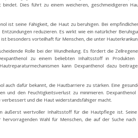
 bindet. Dies führt zu einem weicheren, geschmeidigeren Hau
nol ist seine Fähigkeit, die Haut zu beruhigen. Bei empfindlic
Entzündungen reduzieren. Es wirkt wie ein natürlicher Beruhigu
ist besonders vorteilhaft für Menschen, die unter Hauterkranku
scheidende Rolle bei der Wundheilung. Es fördert die Zellregen
Dexpanthenol zu einem beliebten Inhaltsstoff in Produkt
r Hautreparaturmechanismen kann Dexpanthenol dazu beitragen
nol auch dafür bekannt, die Hautbarriere zu stärken. Eine gesun
en und den Feuchtigkeitsverlust zu minimieren. Dexpanthenol 
 verbessert und die Haut widerstandsfähiger macht.
 äußerst wertvoller Inhaltsstoff für die Hautpflege ist. Sei
r hervorragenden Wahl für Menschen, die auf der Suche nach 