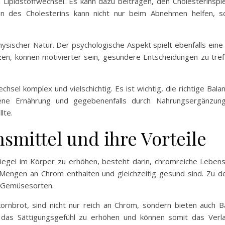
 Lipidstoffwechsel. Es kann dazu beitragen, den Cholesterinspi
on des Cholesterins kann nicht nur beim Abnehmen helfen, so
ysischer Natur. Der psychologische Aspekt spielt ebenfalls eine
n, können motivierter sein, gesündere Entscheidungen zu tref
hsel komplex und vielschichtig. Es ist wichtig, die richtige Ba
ene Ernährung und gegebenenfalls durch Nahrungsergänzun
lte.
mittel und ihre Vorteile
egel im Körper zu erhöhen, besteht darin, chromreiche Lebens
 Mengen an Chrom enthalten und gleichzeitig gesund sind. Zu 
e Gemüsesorten.
kornbrot, sind nicht nur reich an Chrom, sondern bieten auch B
ei, das Sättigungsgefühl zu erhöhen und können somit das Ver