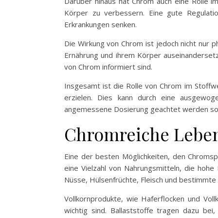
Darüber hinaus hat Chrom auch eine Rolle im
Körper zu verbessern. Eine gute Regulati
Erkrankungen senken.
Die Wirkung von Chrom ist jedoch nicht nur ph
Ernährung und ihrem Körper auseinandersetze
von Chrom informiert sind.
Insgesamt ist die Rolle von Chrom im Stoffwec
erzielen. Dies kann durch eine ausgewog
angemessene Dosierung geachtet werden sol
Chromreiche Lebens
Eine der besten Möglichkeiten, den Chromspi
eine Vielzahl von Nahrungsmitteln, die hohe
Nüsse, Hülsenfrüchte, Fleisch und bestimmt
Vollkornprodukte, wie Haferflocken und Voll
wichtig sind. Ballaststoffe tragen dazu b