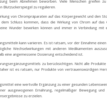
ützung beim Abnehmen beworben. Viele Menschen greifen zu
n Blutzuckerspiegel zu regulieren.
 Wirkung von Chrompräparaten auf das Körpergewicht und den Sto
u dem Schluss kommen, dass die Wirkung von Chrom auf das Ge
keine Wunder bewirken können und immer in Verbindung mit 
smitteln kann variieren. Es ist ratsam, vor der Einnahme einen
mögliche Wechselwirkungen mit anderen Medikamenten auszu
alb eine angemessene Dosierung entscheidend ist.
ahrungsergänzungsmittels zu berücksichtigen. Nicht alle Produkt
Daher ist es ratsam, nur Produkte von vertrauenswürdigen Herst
ittel eine wertvolle Ergänzung zu einer gesunden Lebensweise s
einer ausgewogenen Ernährung, regelmäßiger Bewegung und 
nsergebnisse zu erzielen.