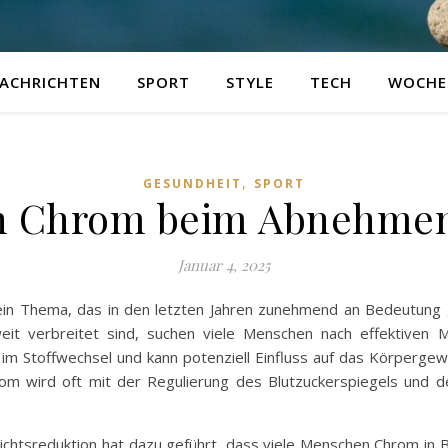
ACHRICHTEN
SPORT
STYLE
TECH
WOCHE
,
GESUNDHEIT
SPORT
n Chrom beim Abnehmen 
Januar 4, 2025
n Thema, das in den letzten Jahren zunehmend an Bedeutung g
eit verbreitet sind, suchen viele Menschen nach effektiven 
e im Stoffwechsel und kann potenziell Einfluss auf das Körperg
 wird oft mit der Regulierung des Blutzuckerspiegels und der
chtsreduktion hat dazu geführt, dass viele Menschen Chrom in Bet