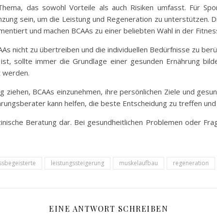
hema, das sowohl Vorteile als auch Risiken umfasst. Für Spor
nzung sein, um die Leistung und Regeneration zu unterstützen. Di
umentiert und machen BCAAs zu einer beliebten Wahl in der Fitne
CAAs nicht zu übertreiben und die individuellen Bedürfnisse zu be
ist, sollte immer die Grundlage einer gesunden Ernährung bilde
t werden.
ng ziehen, BCAAs einzunehmen, ihre persönlichen Ziele und gesun
ungsberater kann helfen, die beste Entscheidung zu treffen und 
dizinische Beratung dar. Bei gesundheitlichen Problemen oder Fr
essbegeisterte
leistungssteigerung
muskelaufbau
regeneration
EINE ANTWORT SCHREIBEN