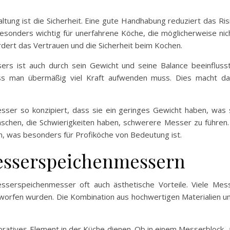
ltung ist die Sicherheit. Eine gute Handhabung reduziert das R
t besonders wichtig für unerfahrene Köche, die möglicherweise n
ördert das Vertrauen und die Sicherheit beim Kochen.
s ist auch durch sein Gewicht und seine Balance beeinflusst.
dass man übermäßig viel Kraft aufwenden muss. Dies macht da
esser so konzipiert, dass sie ein geringes Gewicht haben, wa
nschen, die Schwierigkeiten haben, schwerere Messer zu führen.
, was besonders für Profiköche von Bedeutung ist.
Messerspeichenmessern
esserspeichenmesser oft auch ästhetische Vorteile. Viele Mes
ntworfen wurden. Die Kombination aus hochwertigen Materialien
oratives Element in der Küche dienen. Ob in einem Messerblock, a