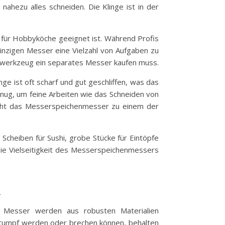
hezu alles schneiden. Die Klinge ist in der
h für Hobbyköche geeignet ist. Während Profis
inzigen Messer eine Vielzahl von Aufgaben zu
eidwerkzeug ein separates Messer kaufen muss.
e ist oft scharf und gut geschliffen, was das
genug, um feine Arbeiten wie das Schneiden von
acht das Messerspeichenmesser zu einem der
cheiben für Sushi, grobe Stücke für Eintöpfe
Die Vielseitigkeit des Messerspeichenmessers
n
ge Messer werden aus robusten Materialien
ll stumpf werden oder brechen können, behalten