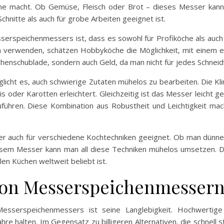
e macht. Ob Gemüse, Fleisch oder Brot – dieses Messer kann na
Schnitte als auch für grobe Arbeiten geeignet ist.
Messerspeichenmessers ist, dass es sowohl für Profiköche als auc
 verwenden, schätzen Hobbyköche die Möglichkeit, mit einem e
 Küchenschublade, sondern auch Geld, da man nicht für jedes Schn
t es, auch schwierige Zutaten mühelos zu bearbeiten. Die Kling
 oder Karotten erleichtert. Gleichzeitig ist das Messer leicht 
uführen. Diese Kombination aus Robustheit und Leichtigkeit m
 auch für verschiedene Kochtechniken geeignet. Ob man dünne S
diesem Messer kann man all diese Techniken mühelos umsetzen. 
len Küchen weltweit beliebt ist.
 von Messerspeichenmesser
Messerspeichenmessers ist seine Langlebigkeit. Hochwerti
 Jahre halten. Im Gegensatz zu billigeren Alternativen, die schne