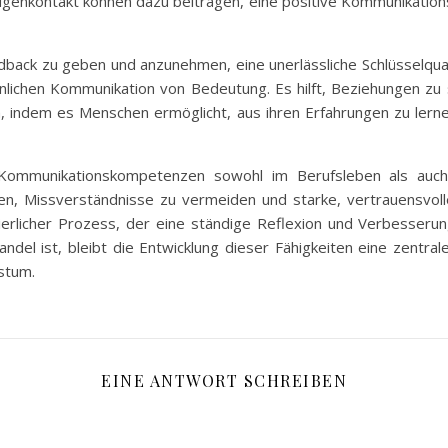
Augenkontakt können dazu beitragen, eine positive Kommunikati
eedback zu geben und anzunehmen, eine unerlässliche Schlüsselqual
sönlichen Kommunikation von Bedeutung. Es hilft, Beziehungen z
 indem es Menschen ermöglicht, aus ihren Erfahrungen zu lern
Kommunikationskompetenzen sowohl im Berufsleben als auch 
ren, Missverständnisse zu vermeiden und starke, vertrauensvo
nuierlicher Prozess, der eine ständige Reflexion und Verbesserun
del ist, bleibt die Entwicklung dieser Fähigkeiten eine zentra
stum.
EINE ANTWORT SCHREIBEN