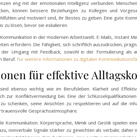
zen eng mit der emotionalen Intelligenz verbunden. Menschen,
ken, können bessere Beziehungen zu Kollegen und Vorgesetz
ohlfühlen und motiviert sind, ihr Bestes zu geben. Eine gute Kom
iv zu lösen, bevor sie eskalieren.
en Kommunikation in der modernen Arbeitswelt. E-Mails, Instant M
n erfordern. Die Fähigkeit, sich schriftlich auszudrücken, prägna
h der Umgang mit Feedback, sowohl in der Formulierung als auc
m Beruf.
Für weitere Informationen zu digitalen Kommunikationsfähi
tionen für effektive Alltag
nd ebenso wichtig wie im Berufsleben. Klarheit und Effektiv
h zur Konfliktvermeidung bei. Eine der Schlüsselqualifikatione
zu schenken, seine Ansichten zu respektieren und auf die Inha
vertrauensvolle Gesprächsatmosphäre.
bale Kommunikation. Körpersprache, Mimik und Gestik spielen ein
nonverbale Signale stärker zu gewichten als verbale; daher is